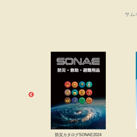
サム
EISEN10
防災カタログSONAE2024