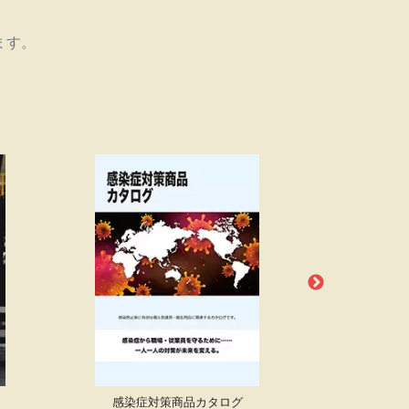
ます。
感染症対策
商品カタログ
水害・排